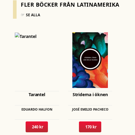
FLER BÖCKER FRÅN LATINAMERIKA
☞
SE ALLA
Den
här
produkten
har
flera
varianter.
De
olika
Tarantel
Striderna i öknen
alternativen
kan
EDUARDO HALFON
JOSÉ EMILIO PACHECO
väljas
på
240 kr
170 kr
produktsidan