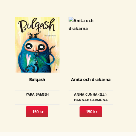
Bulqash
Anita och drakarna
YARA BAMIEH
ANNA CUNHA (ILL.)
,
HANNAH CARMONA
150 kr
150 kr