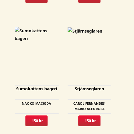
produktsidan
Sumokattens bageri
Stjärnseglaren
NAOKO MACHIDA
CAROL FERNANDES
,
MÁRIO ALEX ROSA
150 kr
150 kr