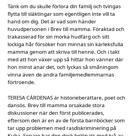
Tänk om du skulle förlora din familj och tvingas
flytta till släktingar som egentligen inte vill ta
hand om dig. Det är vad som händer
huvudpersonen i Brev till mamma. Föraktad och
trakasserad för sin mörka hudfärg och sitt
lockiga hår försöker hon minnas sin kärleksfulla
mamma genom att skriva till henne. Och i takt
med att hon växer upp så hittar hon vänner där
hon minst anar det, och lyckas så småningom
vinna även de andra familjemedlemmarnas
förtroende.
TERESA CÁRDENAS är historieberättare, poet och
dansös. Brev till mamma orsakade stora
diskussioner när den först publicerades,
eftersom den är en av de första barnböcker som
tar upp problemen med rasdiskriminering på
Kuba. Senare har den dock belönats med två av