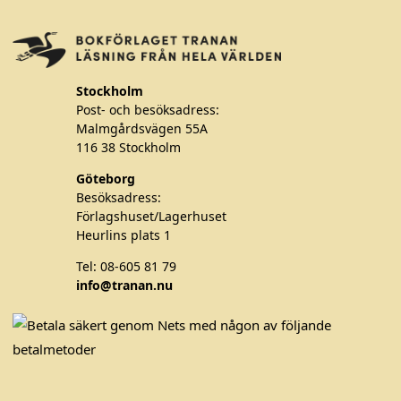
Stockholm
Post- och besöksadress:
Malmgårdsvägen 55A
116 38 Stockholm
Göteborg
Besöksadress:
Förlagshuset/Lagerhuset
Heurlins plats 1
Tel: 08-605 81 79
info@tranan.nu
F
T
I
a
w
n
c
i
s
e
t
t