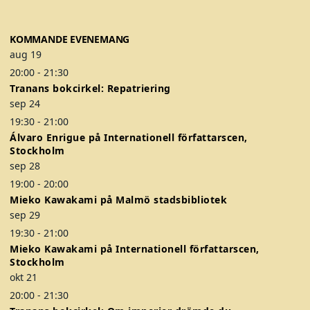
b
t
a
o
e
g
KOMMANDE EVENEMANG
o
r
r
aug
19
k
a
20:00
-
21:30
m
Tranans bokcirkel: Repatriering
sep
24
19:30
-
21:00
Álvaro Enrigue på Internationell författarscen,
Stockholm
sep
28
19:00
-
20:00
Mieko Kawakami på Malmö stadsbibliotek
sep
29
19:30
-
21:00
Mieko Kawakami på Internationell författarscen,
Stockholm
okt
21
20:00
-
21:30