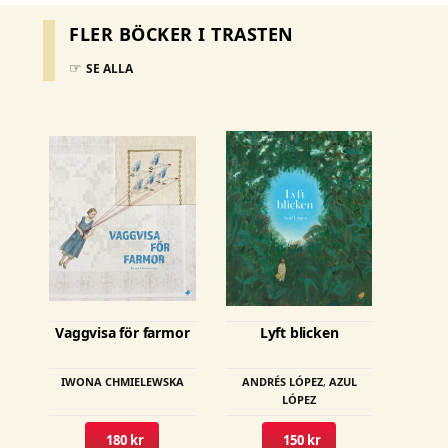
FLER BÖCKER I TRASTEN
☞
SE ALLA
Den
här
produkten
har
flera
varianter.
De
olika
Vaggvisa för farmor
Lyft blicken
alternativen
kan
IWONA CHMIELEWSKA
ANDRÉS LÓPEZ
,
AZUL
väljas
LÓPEZ
på
180 kr
150 kr