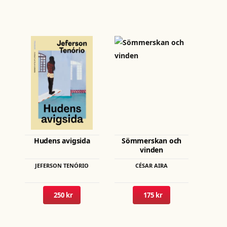
Den
här
produkten
har
flera
varianter.
De
olika
Hudens avigsida
Sömmerskan och
alternativen
vinden
kan
JEFERSON TENÓRIO
CÉSAR AIRA
väljas
på
250 kr
175 kr
produktsidan