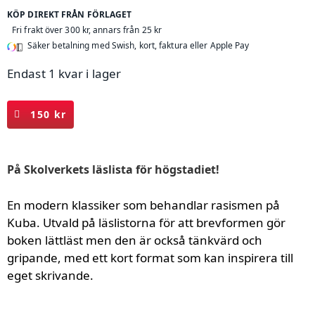
KÖP DIREKT FRÅN FÖRLAGET
Fri frakt över 300 kr, annars från 25 kr
Säker betalning med Swish, kort, faktura eller Apple Pay
Endast 1 kvar i lager
Brev
150 kr
till
mamma
mängd
På Skolverkets läslista för högstadiet!
En modern klassiker som behandlar rasismen på
Kuba. Utvald på läslistorna för att brevformen gör
boken lättläst men den är också tänkvärd och
gripande, med ett kort format som kan inspirera till
eget skrivande.