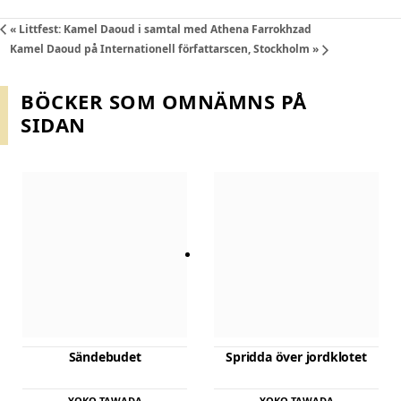
«
Littfest: Kamel Daoud i samtal med Athena Farrokhzad
Kamel Daoud på Internationell författarscen, Stockholm
»
BÖCKER SOM OMNÄMNS PÅ
SIDAN
D
D
e
e
n
n
h
h
ä
ä
r
r
p
p
r
r
Sändebudet
Spridda över jordklotet
o
o
d
d
YOKO TAWADA
YOKO TAWADA