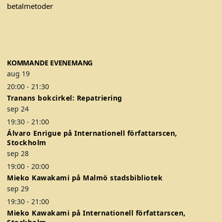
a
w
n
a
a
c
i
s
t
t
e
t
t
i
i
b
t
a
v
v
o
e
g
e
e
KOMMANDE EVENEMANG
o
r
r
n
n
aug
19
k
a
k
k
20:00
-
21:30
m
a
a
Tranans bokcirkel: Repatriering
n
n
sep
24
v
v
19:30
-
21:00
ä
ä
Álvaro Enrigue på Internationell författarscen,
l
l
Stockholm
j
j
sep
28
a
a
19:00
-
20:00
Mieko Kawakami på Malmö stadsbibliotek
s
s
sep
29
p
p
19:30
-
21:00
å
å
Mieko Kawakami på Internationell författarscen,
p
p