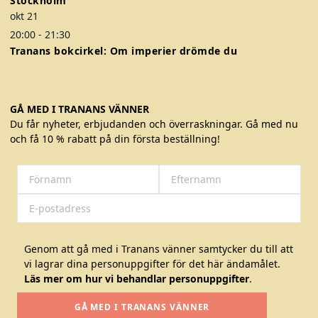
Stockholm
r
r
okt
21
o
o
20:00
-
21:30
d
d
Tranans bokcirkel: Om imperier drömde du
u
u
k
k
t
t
GÅ MED I TRANANS VÄNNER
s
s
Du får nyheter, erbjudanden och överraskningar. Gå med nu
i
i
och få 10 % rabatt på din första beställning!
d
d
a
a
n
n
Genom att gå med i Tranans vänner samtycker du till att
vi lagrar dina personuppgifter för det här ändamålet.
Läs mer om hur vi behandlar personuppgifter
.