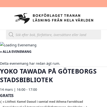
P
r
o
d
u
k
t
« ALLA EVENEMANG
s
ö
k
Detta evenemang har redan ägt rum.
n
i
YOKO TAWADA PÅ GÖTEBORGS
n
g
STADSBIBLIOTEK
14 mars | 16:00
-
17:00
GRATIS
«
Littfest: Kamel Daoud i samtal med Athena Farrokhzad