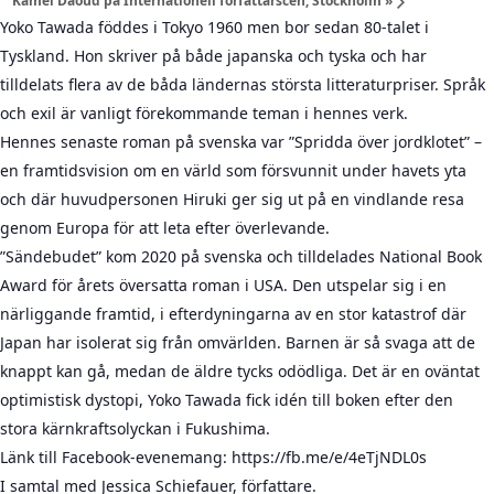
Kamel Daoud på Internationell författarscen, Stockholm
»
Yoko Tawada föddes i Tokyo 1960 men bor sedan 80-talet i
Tyskland. Hon skriver på både japanska och tyska och har
tilldelats flera av de båda ländernas största litteraturpriser. Språk
och exil är vanligt förekommande teman i hennes verk.
Hennes senaste roman på svenska var ”Spridda över jordklotet” –
en framtidsvision om en värld som försvunnit under havets yta
och där huvudpersonen Hiruki ger sig ut på en vindlande resa
genom Europa för att leta efter överlevande.
”Sändebudet” kom 2020 på svenska och tilldelades National Book
Award för årets översatta roman i USA. Den utspelar sig i en
närliggande framtid, i efterdyningarna av en stor katastrof där
Japan har isolerat sig från omvärlden. Barnen är så svaga att de
knappt kan gå, medan de äldre tycks odödliga. Det är en oväntat
optimistisk dystopi, Yoko Tawada fick idén till boken efter den
stora kärnkraftsolyckan i Fukushima.
Länk till Facebook-evenemang: https://fb.me/e/4eTjNDL0s
I samtal med Jessica Schiefauer, författare.