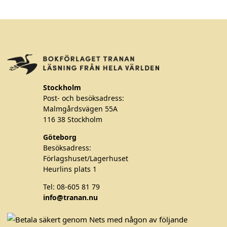
n
n
t
t
e
e
r
r
.
.
D
D
e
e
Stockholm
o
o
Post- och besöksadress:
l
l
Malmgårdsvägen 55A
i
i
116 38 Stockholm
k
k
Göteborg
a
a
Besöksadress:
a
a
Förlagshuset/Lagerhuset
l
l
Heurlins plats 1
t
t
Tel: 08-605 81 79
e
e
info@tranan.nu
r
r
F
T
I
n
n