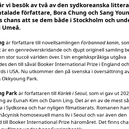
år vi besök av två av den sydkoreanska litter
talade författare, Bora Chung och Sang Youn
s chans att se dem både i Stockholm och und
 i Umeå.
ng
är författare till novellsamlingen
Förbannad kanin
, so
t är en genreöverskridande och djupt originell samling b
 en stor succé världen över. I sin engelskspråkiga utgåva
s den till såväl Booker International Prize i England oc
ds i USA. Nu utkommer den på svenska i översättning a
& Okkyoung Park.
ng Park
är författaren till
Kärlek i Seoul
, som vi gav ut 202
ng av Eunah Kim och Dann Ling. Det är en av de mest så
 i Sydkorea och har nyligen filmatiserats. Romanen ha
åcynisk homosexuell mans liv i Seoul och var även den
till Booker International Prize häromåret. Det finns cha