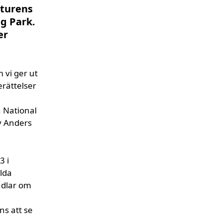
aturens
g Park.
er
m vi ger ut
erättelser
h National
v Anders
3 i
lda
ndlar om
ns att se