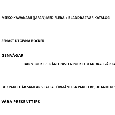
MIEKO KAWAKAMI (JAPAN) MED FLERA. › BLÄDDRA I VÅR KATALOG
SENAST UTGIVNA BÖCKER
GENVÄGAR
BARNBÖCKER FRÅN TRASTEN
POCKET
BLÄDDRA I VÅR 
BOKPAKET
HÄR SAMLAR VI ALLA FÖRMÅNLIGA PAKETERBJUDANDEN 
VÅRA PRESENTTIPS