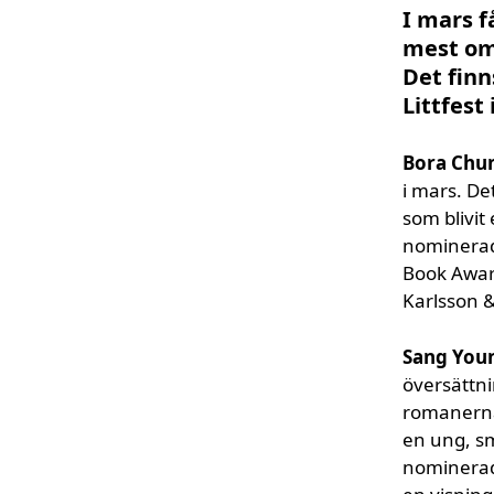
I mars f
mest om
Det finn
Littfest
Bora Chu
i mars. De
som blivit
nominerade
Book Awar
Karlsson 
Sang You
översättni
romanerna
en ung, sm
nominerad 