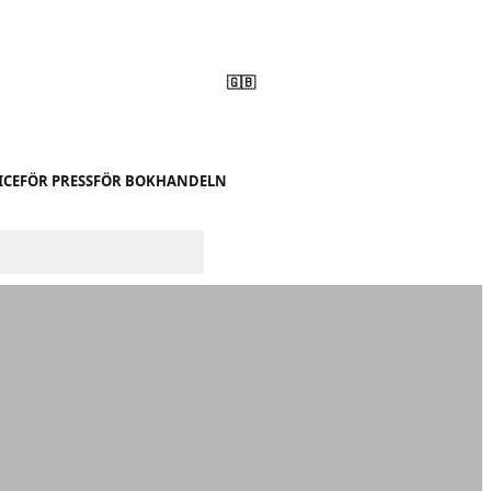
🇬🇧
ICE
FÖR PRESS
FÖR BOKHANDELN