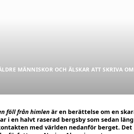
 ÄLDRE MÄNNISKOR OCH ÄLSKAR ATT SKRIVA O
n föll från himlen
är en berättelse om en skar
ar i en halvt raserad bergsby som sedan län
kontakten med världen nedanför berget. Det 