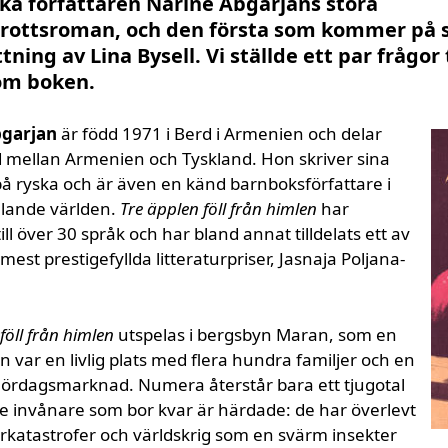
ka författaren Narine Abgarjans stora
ottsroman, och den första som kommer på 
tning av Lina Bysell. Vi ställde ett par frågor t
om boken.
bgarjan
är född 1971 i Berd i Armenien och delar
id mellan Armenien och Tyskland. Hon skriver sina
 ryska och är även en känd barnboksförfattare i
alande världen.
Tre äpplen föll från himlen
har
ill över 30 språk och har bland annat tilldelats ett av
mest prestigefyllda litteraturpriser, Jasnaja Poljana-
föll från himlen
utspelas i bergsbyn Maran, som en
en var en livlig plats med flera hundra familjer och en
lördagsmarknad. Numera återstår bara ett tjugotal
e invånare som bor kvar är härdade: de har överlevt
rkatastrofer och världskrig som en svärm insekter