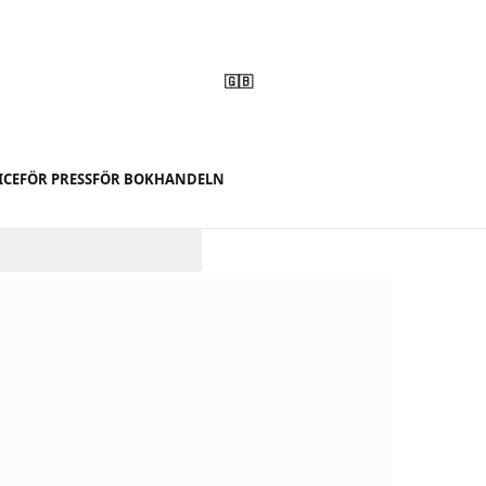
🇬🇧
ICE
FÖR PRESS
FÖR BOKHANDELN