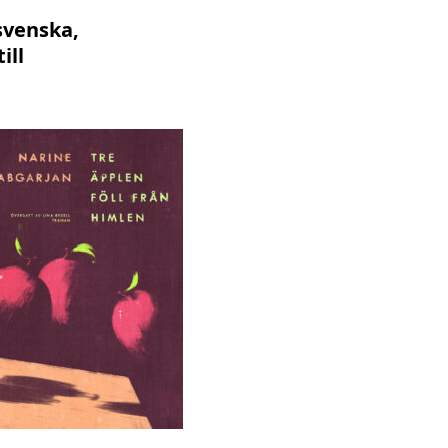
svenska,
ill