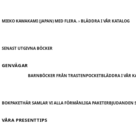
MIEKO KAWAKAMI (JAPAN) MED FLERA. › BLÄDDRA I VÅR KATALOG
SENAST UTGIVNA BÖCKER
GENVÄGAR
BARNBÖCKER FRÅN TRASTEN
POCKET
BLÄDDRA I VÅR 
BOKPAKET
HÄR SAMLAR VI ALLA FÖRMÅNLIGA PAKETERBJUDANDEN 
VÅRA PRESENTTIPS