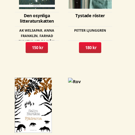
Den osynliga
Tystade röster
litteraturskatten
AK WELSAPAR
,
ANNA
PETTER LJUNGGREN
FRANKLIN
,
FARHAD
SHAKELY
,
HELGA NÕU
,
KOSTAS KOUKOULIS
,
150 kr
180 kr
LEONARDO ROSIELLO
,
MORTEZA REZVAN
,
RAFIK
SABER
,
REZA REZVANI