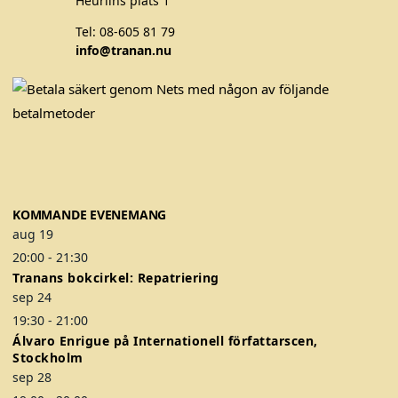
Heurlins plats 1
Tel: 08-605 81 79
info@tranan.nu
F
T
I
a
w
n
c
i
s
e
t
t
b
t
a
o
e
g
KOMMANDE EVENEMANG
o
r
r
aug
19
k
a
20:00
-
21:30
m
Tranans bokcirkel: Repatriering
sep
24
19:30
-
21:00
Álvaro Enrigue på Internationell författarscen,
Stockholm
sep
28