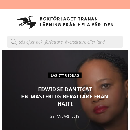
P
r
o
d
u
k
t
s
ö
k
LÄS ETT UTDRAG
n
i
n
EDWIDGE DANTICAT
g
EN MÄSTERLIG BERÄTTARE FRÅN
HAITI
22 JANUARI, 2019