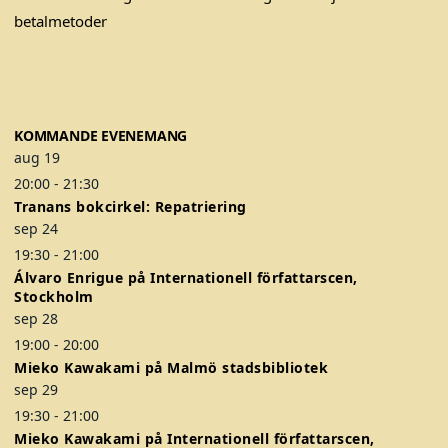
a
w
n
c
i
s
e
t
t
b
t
a
o
e
g
KOMMANDE EVENEMANG
o
r
r
aug
19
k
a
20:00
-
21:30
m
Tranans bokcirkel: Repatriering
sep
24
19:30
-
21:00
Álvaro Enrigue på Internationell författarscen,
Stockholm
sep
28
19:00
-
20:00
Mieko Kawakami på Malmö stadsbibliotek
sep
29
19:30
-
21:00
Mieko Kawakami på Internationell författarscen,