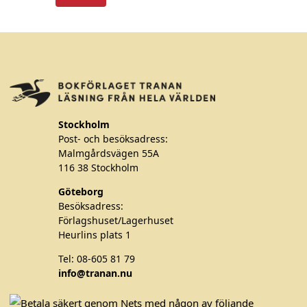
Stockholm
Post- och besöksadress:
Malmgårdsvägen 55A
116 38 Stockholm
Göteborg
Besöksadress:
Förlagshuset/Lagerhuset
Heurlins plats 1
Tel: 08-605 81 79
info@tranan.nu
F
T
I