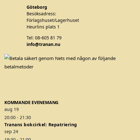
Göteborg
Besöksadress:
Förlagshuset/Lagerhuset
Heurlins plats 1
Tel: 08-605 81 79
info@tranan.nu
F
T
I
a
w
n
c
i
s
e
t
t
b
t
a
o
e
g
KOMMANDE EVENEMANG
o
r
r
aug
19
k
a
20:00
-
21:30
m
Tranans bokcirkel: Repatriering
sep
24
19:30
-
21:00