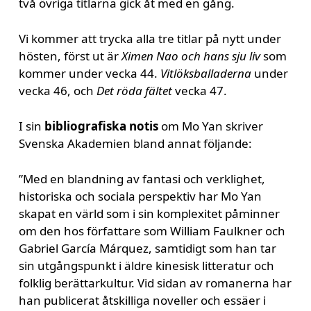
två övriga titlarna gick åt med en gång.
Vi kommer att trycka alla tre titlar på nytt under
hösten, först ut är
Ximen Nao och hans sju liv
som
kommer under vecka 44.
Vitlöksballaderna
under
vecka 46, och
Det röda fältet
vecka 47.
I sin
bibliografiska notis
om Mo Yan skriver
Svenska Akademien bland annat följande:
”Med en blandning av fantasi och verklighet,
historiska och sociala perspektiv har Mo Yan
skapat en värld som i sin komplexitet påminner
om den hos författare som William Faulkner och
Gabriel García Márquez, samtidigt som han tar
sin utgångspunkt i äldre kinesisk litteratur och
folklig berättarkultur. Vid sidan av romanerna har
han publicerat åtskilliga noveller och essäer i