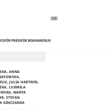
🇬🇧
ICE
FÖR PRESS
FÖR BOKHANDELN
SKA
,
ANNA
IATOWSKA
,
CZUK
,
JULIA HARTWIG
,
ZKA
,
LUDMILA
OWSKA
,
MARTA
AR
,
STEFAN
A GINCZANKA