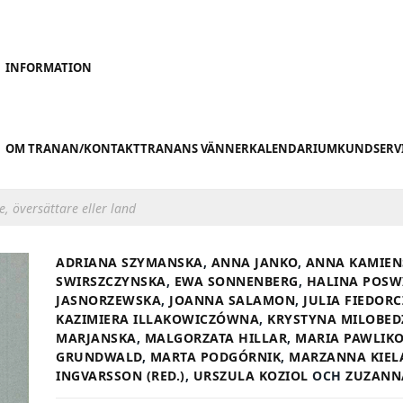
INFORMATION
OM TRANAN/KONTAKT
TRANANS VÄNNER
KALENDARIUM
KUNDSERV
ADRIANA SZYMANSKA
,
ANNA JANKO
,
ANNA KAMIEN
SWIRSZCZYNSKA
,
EWA SONNENBERG
,
HALINA POSW
JASNORZEWSKA
,
JOANNA SALAMON
,
JULIA FIEDOR
KAZIMIERA ILLAKOWICZÓWNA
,
KRYSTYNA MILOBED
MARJANSKA
,
MALGORZATA HILLAR
,
MARIA PAWLIK
GRUNDWALD
,
MARTA PODGÓRNIK
,
MARZANNA KIEL
INGVARSSON (RED.)
,
URSZULA KOZIOL
OCH
ZUZANN