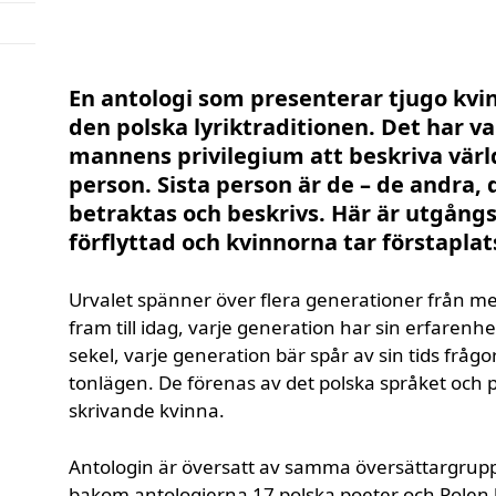
En antologi som presenterar tjugo kvin
den polska lyriktraditionen. Det har van
mannens privilegium att beskriva värld
person. Sista person är de – de andra,
betraktas och beskrivs. Här är utgån
förflyttad och kvinnorna tar förstaplat
Urvalet spänner över flera generationer från me
fram till idag, varje generation har sin erfarenhe
sekel, varje generation bär spår av sin tids frågo
tonlägen. De förenas av det polska språket och 
skrivande kvinna.
Antologin är översatt av samma översättargrupp 
bakom antologierna 17 polska poeter och Polen 