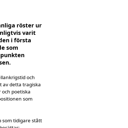
nliga röster ur
ligtvis varit
en i första
 de som
gspunkten
sen.
llankrigstid och
t av detta tragiska
r och poetiska
positionen som
som tidigare stått
berättar: