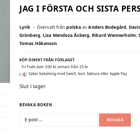
JAG I FÖRSTA OCH SISTA PE
Lyrik
⋅
Översatt från
polska
av
Anders Bodegård
,
Davi
Grönberg
,
Lisa Mendoza Åsberg
,
Rikard Wennerholm
,
Tomas Håkanson
KÖP DIREKT FRÅN FÖRLAGET
Fri frakt över 300 kr, annars från 25 kr
Säker betalning med Swish, kort, faktura eller Apple Pay
Slut i lager
BEVAKA BOKEN
BEVAKA