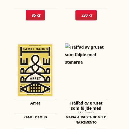
väljas
väljas
på
på
85 kr
230 kr
produktsidan
produktsid
Den
här
produkten
har
flera
varianter.
De
olika
Ärret
Träffad av gruset
alternativen
som följde med
stenarna
kan
KAMEL DAOUD
MARIA AUGUSTA DE MELO
väljas
NASCIMENTO