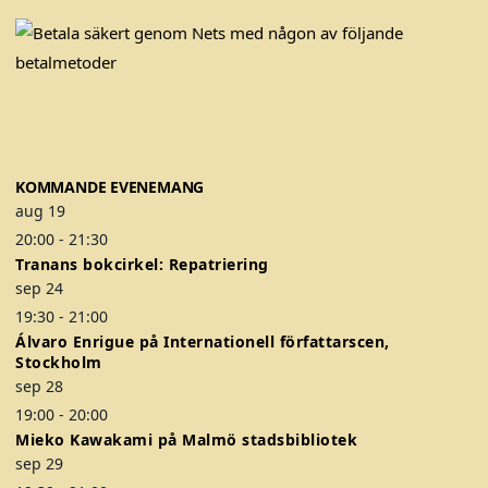
F
T
I
a
w
n
c
i
s
e
t
t
b
t
a
o
e
g
KOMMANDE EVENEMANG
o
r
r
aug
19
k
a
20:00
-
21:30
m
Tranans bokcirkel: Repatriering
sep
24
19:30
-
21:00
Álvaro Enrigue på Internationell författarscen,
Stockholm
sep
28
19:00
-
20:00
Mieko Kawakami på Malmö stadsbibliotek
sep
29