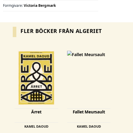
Formgivare:
Victoria Bergmark
FLER BÖCKER FRÅN ALGERIET
Den
Den
här
här
produkten
produkten
har
har
flera
flera
varianter.
varianter.
De
De
olika
olika
Ärret
Fallet Meursault
alternativen
alternativen
kan
kan
KAMEL DAOUD
KAMEL DAOUD
väljas
väljas