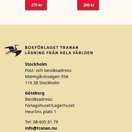
på
270 kr
200 kr
produktsidan
Stockholm
Post- och besöksadress:
Malmgårdsvägen 55A
116 38 Stockholm
Göteborg
Besöksadress:
Förlagshuset/Lagerhuset
Heurlins plats 1
Tel: 08-605 81 79
info@tranan.nu