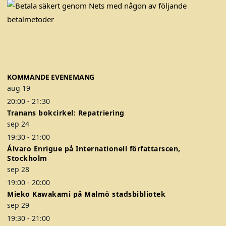
F
T
I
a
w
n
c
i
s
e
t
t
b
t
a
o
e
g
KOMMANDE EVENEMANG
o
r
r
aug
19
k
a
20:00
-
21:30
m
Tranans bokcirkel: Repatriering
sep
24
19:30
-
21:00
Álvaro Enrigue på Internationell författarscen,
Stockholm
sep
28
19:00
-
20:00
Mieko Kawakami på Malmö stadsbibliotek
sep
29
19:30
-
21:00