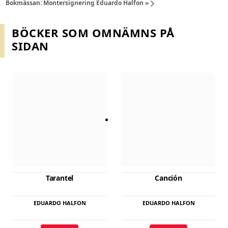
Bokmässan: Montersignering Eduardo Halfon
»
BÖCKER SOM OMNÄMNS PÅ
SIDAN
Den
De
här
här
produkten
pro
har
har
flera
fler
varianter.
vari
De
De
olika
oli
Tarantel
Canción
alternativen
alt
kan
kan
EDUARDO HALFON
EDUARDO HALFON
väljas
välj
på
på