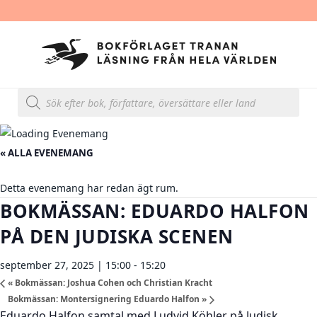
Produktsökning
« ALLA EVENEMANG
Detta evenemang har redan ägt rum.
BOKMÄSSAN: EDUARDO HALFON
PÅ DEN JUDISKA SCENEN
september 27, 2025 | 15:00
-
15:20
«
Bokmässan: Joshua Cohen och Christian Kracht
Bokmässan: Montersignering Eduardo Halfon
»
Eduardo Halfon samtal med Ludvid Köhler på Judisk