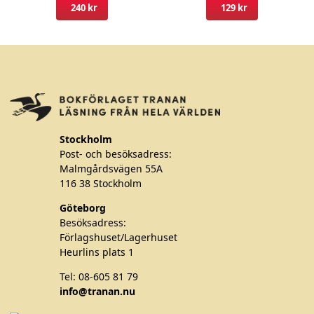
produktsidan
pro
240 kr
129 kr
Stockholm
Post- och besöksadress:
Malmgårdsvägen 55A
116 38 Stockholm
Göteborg
Besöksadress:
Förlagshuset/Lagerhuset
Heurlins plats 1
Tel: 08-605 81 79
info@tranan.nu